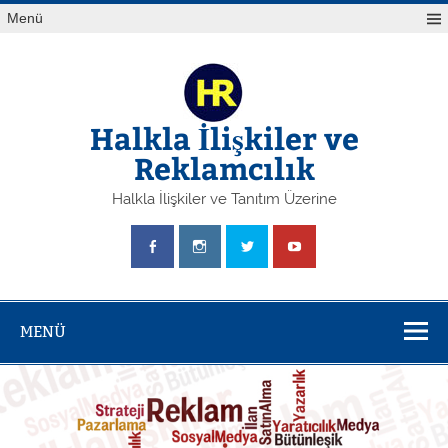
Skip
Yazı
Menü
to
gezinmesi
content
Halkla İlişkiler ve
Reklamcılık
Halkla İlişkiler ve Tanıtım Üzerine
MENÜ