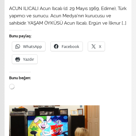
ACUN ILICALI Acun Ilıcalı (d. 29 Mayıs 1969, Edirne), Türk
yapımcı ve sunucu. Acun Medya’nın kurucusu ve
sahibidir. YAŞAM ÖYKÜSÜ Acun Ilıcalı, Ergün ve İlknur […]
Bunu paylaş:
WhatsApp
Facebook
X
Yazdır
Bunu beğen:
Yükleniyor...