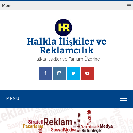
Skip
Yazı
Menü
to
gezinmesi
content
Halkla İlişkiler ve
Reklamcılık
Halkla İlişkiler ve Tanıtım Üzerine
MENÜ