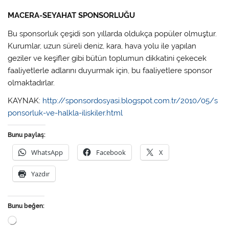
MACERA-SEYAHAT SPONSORLUĞU
Bu sponsorluk çeşidi son yıllarda oldukça popüler olmuştur.
Kurumlar, uzun süreli deniz, kara, hava yolu ile yapılan
geziler ve keşifler gibi bütün toplumun dikkatini çekecek
faaliyetlerle adlarını duyurmak için, bu faaliyetlere sponsor
olmaktadırlar.
KAYNAK:
http://sponsordosyasi.blogspot.com.tr/2010/05/s
ponsorluk-ve-halkla-iliskiler.html
Bunu paylaş:
WhatsApp
Facebook
X
Yazdır
Bunu beğen:
Yükleniyor...