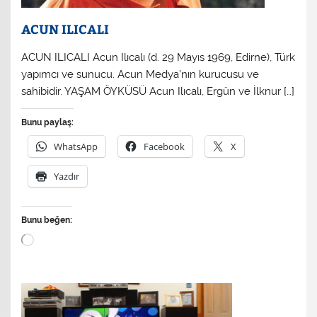
ACUN ILICALI
ACUN ILICALI Acun Ilıcalı (d. 29 Mayıs 1969, Edirne), Türk
yapımcı ve sunucu. Acun Medya’nın kurucusu ve
sahibidir. YAŞAM ÖYKÜSÜ Acun Ilıcalı, Ergün ve İlknur […]
Bunu paylaş:
WhatsApp
Facebook
X
Yazdır
Bunu beğen:
Yükleniyor...