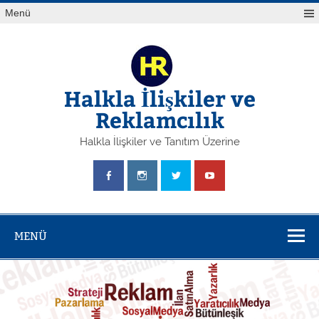
Skip
Yazı
Menü
to
gezinmesi
content
Halkla İlişkiler ve
Reklamcılık
Halkla İlişkiler ve Tanıtım Üzerine
MENÜ