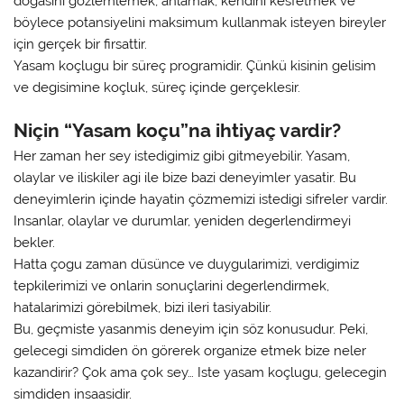
dogasini gözlemlemek, anlamak, kendini kesfetmek ve
böylece potansiyelini maksimum kullanmak isteyen bireyler
için gerçek bir firsattir.
Yasam koçlugu bir süreç programidir. Çünkü kisinin gelisim
ve degisimine koçluk, süreç içinde gerçeklesir.
Niçin “Yasam koçu”na ihtiyaç vardir?
Her zaman her sey istedigimiz gibi gitmeyebilir. Yasam,
olaylar ve iliskiler agi ile bize bazi deneyimler yasatir. Bu
deneyimlerin içinde hayatin çözmemizi istedigi sifreler vardir.
Insanlar, olaylar ve durumlar, yeniden degerlendirmeyi
bekler.
Hatta çogu zaman düsünce ve duygularimizi, verdigimiz
tepkilerimizi ve onlarin sonuçlarini degerlendirmek,
hatalarimizi görebilmek, bizi ileri tasiyabilir.
Bu, geçmiste yasanmis deneyim için söz konusudur. Peki,
gelecegi simdiden ön görerek organize etmek bize neler
kazandirir? Çok ama çok sey… Iste yasam koçlugu, gelecegin
simdiden insaasidir.