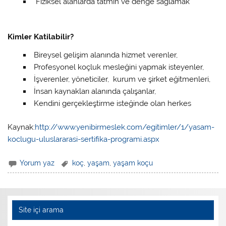
Fiziksel alanlarda tatmin ve denge saglamak
Kimler Katilabilir?
Bireysel gelişim alanında hizmet verenler,
Profesyonel koçluk mesleğini yapmak isteyenler,
İşverenler, yöneticiler, kurum ve şirket eğitmenleri,
İnsan kaynakları alanında çalışanlar,
Kendini gerçekleştirme isteğinde olan herkes
Kaynak:
http://www.yenibirmeslek.com/egitimler/1/yasam-
koclugu-uluslararasi-sertifika-programi.aspx
Yorum yaz
koç
,
yaşam
,
yaşam koçu
Site içi arama