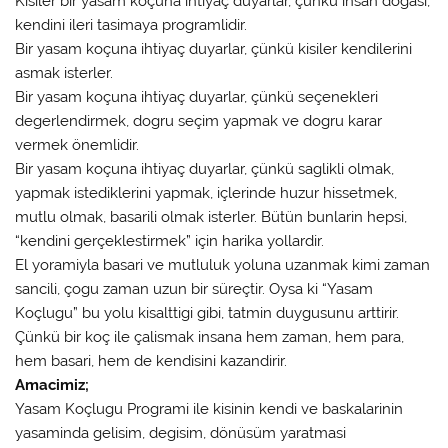
Kisiler bir yasam koçuna ihtiyaç duyarlar, çünkü insan dogasi,
kendini ileri tasimaya programlidir.
Bir yasam koçuna ihtiyaç duyarlar, çünkü kisiler kendilerini
asmak isterler.
Bir yasam koçuna ihtiyaç duyarlar, çünkü seçenekleri
degerlendirmek, dogru seçim yapmak ve dogru karar
vermek önemlidir.
Bir yasam koçuna ihtiyaç duyarlar, çünkü saglikli olmak,
yapmak istediklerini yapmak, içlerinde huzur hissetmek,
mutlu olmak, basarili olmak isterler. Bütün bunlarin hepsi,
“kendini gerçeklestirmek” için harika yollardir.
El yoramiyla basari ve mutluluk yoluna uzanmak kimi zaman
sancili, çogu zaman uzun bir süreçtir. Oysa ki “Yasam
Koçlugu” bu yolu kisalttigi gibi, tatmin duygusunu arttirir.
Çünkü bir koç ile çalismak insana hem zaman, hem para,
hem basari, hem de kendisini kazandirir.
Amacimiz;
Yasam Koçlugu Programi ile kisinin kendi ve baskalarinin
yasaminda gelisim, degisim, dönüsüm yaratmasi