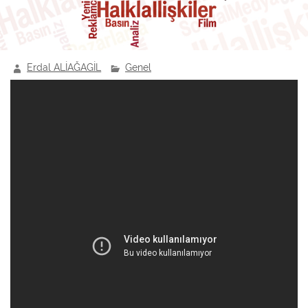
Erdal ALİAĞAGİL
Genel