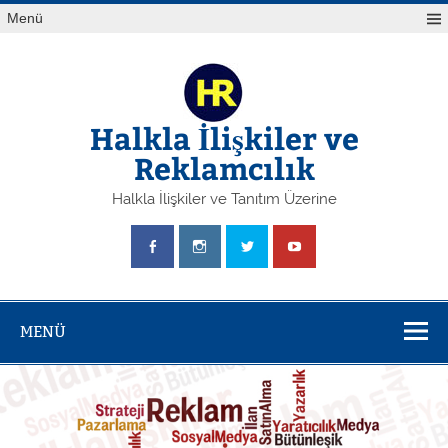
Skip
Yazı
Menü
to
gezinmesi
content
Halkla İlişkiler ve
Reklamcılık
Halkla İlişkiler ve Tanıtım Üzerine
MENÜ