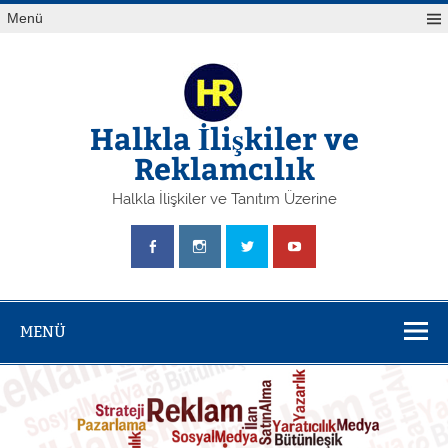
Skip
Yazı
Menü
to
gezinmesi
content
Halkla İlişkiler ve
Reklamcılık
Halkla İlişkiler ve Tanıtım Üzerine
MENÜ