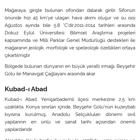
Mağaraya, girişte bulunan sifondan dalarak girilir. Sifonun
önünde hızı 45 km’ye ulaşan hava akımı oluşur ve su ısısı
Ağustos ayında bile 5.8 °C’dir.2011-2014 tarihleri arasında
Dokuz Eylül Üniversitesi Bilimsel Araştırma projeleri
kapsamında ve Milli Parklar Genel Müdürlüğü destekleri ile
mağaranın jeolojik, morfolojik ve speleolojik özellikleri ortaya
çıkartılmıştır
Bölgede bulunan dünyanın en büyük yeraltı ırmağı, Beyşehir
Gölü ile Manavgat Çağlayanı arasında akar.
Kubad-ı Abad
Kubad-ı Abad
, Yenişarbademli ilçesi merkezine 2,5 km
uzaklıkta, Konya sınırları içinde, Beyşehir Gölü’nün kuzeybatı
kıyısına kurulmuş, Anadolu Selçukluları dönemi sivil
yapılarının en ünlü ve sanat tarihi açısından önemli
yapılardandır.