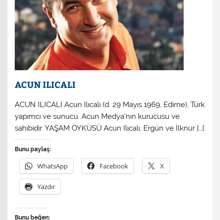
ACUN ILICALI
ACUN ILICALI Acun Ilıcalı (d. 29 Mayıs 1969, Edirne), Türk
yapımcı ve sunucu. Acun Medya’nın kurucusu ve
sahibidir. YAŞAM ÖYKÜSÜ Acun Ilıcalı, Ergün ve İlknur […]
Bunu paylaş:
WhatsApp
Facebook
X
Yazdır
Bunu beğen: