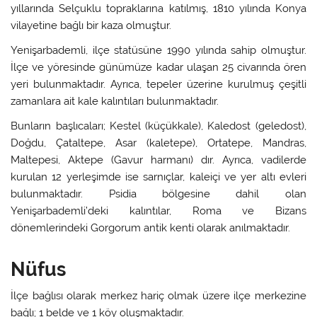
yıllarında Selçuklu topraklarına katılmış, 1810 yılında Konya
vilayetine bağlı bir kaza olmuştur.
Yenişarbademli, ilçe statüsüne 1990 yılında sahip olmuştur.
İlçe ve yöresinde günümüze kadar ulaşan 25 civarında ören
yeri bulunmaktadır. Ayrıca, tepeler üzerine kurulmuş çeşitli
zamanlara ait kale kalıntıları bulunmaktadır.
Bunların başlıcaları; Kestel (küçükkale), Kaledost (geledost),
Doğdu, Çataltepe, Asar (kaletepe), Ortatepe, Mandras,
Maltepesi, Aktepe (Gavur harmanı) dır. Ayrıca, vadilerde
kurulan 12 yerleşimde ise sarnıçlar, kaleiçi ve yer altı evleri
bulunmaktadır. Psidia bölgesine dahil olan
Yenişarbademli’deki kalıntılar, Roma ve Bizans
dönemlerindeki Gorgorum antik kenti olarak anılmaktadır.
Nüfus
İlçe bağlısı olarak merkez hariç olmak üzere ilçe merkezine
bağlı; 1 belde ve 1 köy oluşmaktadır.