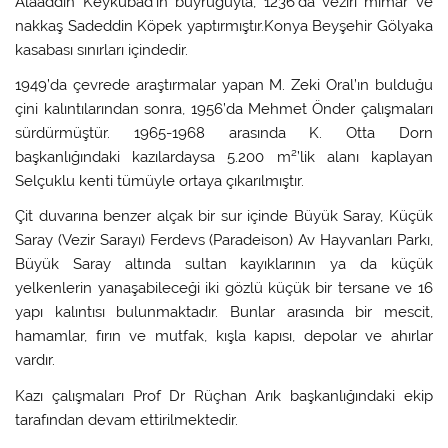
Alaaddin Keykubad’ın buyruğuyla, 1236’da veziri mimar ve
nakkaş Sadeddin Köpek yaptırmıştır.Konya Beyşehir Gölyaka
kasabası sınırları içindedir.
1949’da çevrede araştırmalar yapan M. Zeki Oral’ın bulduğu
çini kalıntılarından sonra, 1956’da Mehmet Önder çalışmaları
sürdürmüştür. 1965-1968 arasında K. Otta Dorn
başkanlığındaki kazılardaysa 5.200 m²’lik alanı kaplayan
Selçuklu kenti tümüyle ortaya çıkarılmıştır.
Çit duvarına benzer alçak bir sur içinde Büyük Saray, Küçük
Saray (Vezir Sarayı) Ferdevs (Paradeison) Av Hayvanları Parkı,
Büyük Saray altında sultan kayıklarının ya da küçük
yelkenlerin yanaşabileceği iki gözlü küçük bir tersane ve 16
yapı kalıntısı bulunmaktadır. Bunlar arasında bir mescit,
hamamlar, fırın ve mutfak, kışla kapısı, depolar ve ahırlar
vardır.
Kazı çalışmaları Prof Dr Rüçhan Arık başkanlığındaki ekip
tarafından devam ettirilmektedir.