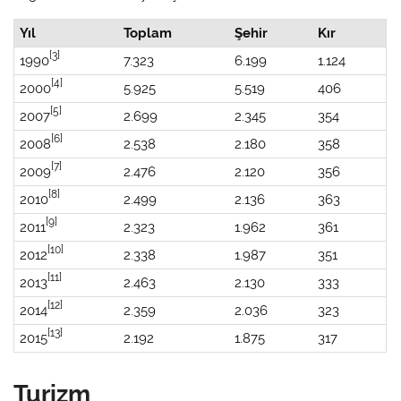
Yıl
Toplam
Şehir
Kır
[3]
1990
7.323
6.199
1.124
[4]
2000
5.925
5.519
406
[5]
2007
2.699
2.345
354
[6]
2008
2.538
2.180
358
[7]
2009
2.476
2.120
356
[8]
2010
2.499
2.136
363
[9]
2011
2.323
1.962
361
[10]
2012
2.338
1.987
351
[11]
2013
2.463
2.130
333
[12]
2014
2.359
2.036
323
[13]
2015
2.192
1.875
317
Turizm