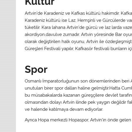
Kültür
Artvin’de Karadeniz ve Kafkas kültürü hakimdir. Kafk
Karadeniz kültürü ise Laz, Hemşinli ve Gürcülerde vardı
tüketilir. Kara lahana Artvin’de gürcü ve laz larda va
akordiyon,davulve zurnadır. Artvin yöresinde Bar oyunl
olarak değiştirilen halk oyunu, Artvin ile özdeşleşmişti
Güreşleri Festivali yapılır, Kafkasör festivali bunların 
Spor
Osmanlı İmparatorluğunun son dönemlerinden beri Art
unutulan birer spor dalları haline gelmiştir.Hatta Cum
bu müsabakalarda kazanan güreşçilere devlet tarafından
olmasından dolayı Artvin ilinde pek yaygın değildir faka
ve halende katılmaya devam ediyorlar.
Ayrıca Hopa merkezli Hopaspor, Artvin’in önde gelen 