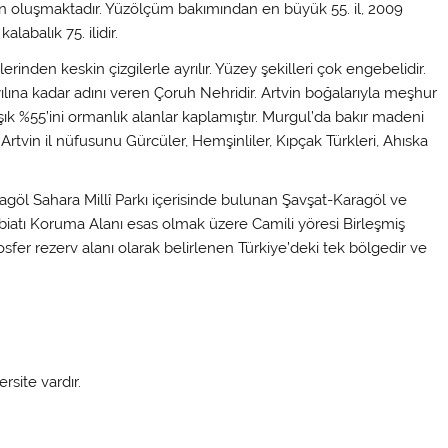
çeden oluşmaktadır. Yüzölçüm bakımından en büyük 55. il, 2009
labalık 75. ilidir.
rinden keskin çizgilerle ayrılır. Yüzey şekilleri çok engebelidir.
6 yılına kadar adını veren Çoruh Nehridir. Artvin boğalarıyla meşhur
laşık %55’ini ormanlık alanlar kaplamıştır. Murgul’da bakır madeni
r. Artvin il nüfusunu Gürcüler, Hemşinliler, Kıpçak Türkleri, Ahıska
ragöl Sahara Millî Parkı içerisinde bulunan Şavşat-Karagöl ve
iatı Koruma Alanı esas olmak üzere Camili yöresi Birleşmiş
osfer rezerv alanı olarak belirlenen Türkiye’deki tek bölgedir ve
rsite vardır.