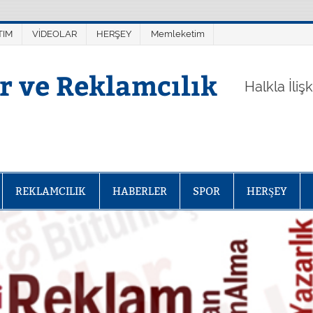
TIM
VİDEOLAR
HERŞEY
Memleketim
er ve Reklamcılık
Halkla İliş
REKLAMCILIK
HABERLER
SPOR
HERŞEY