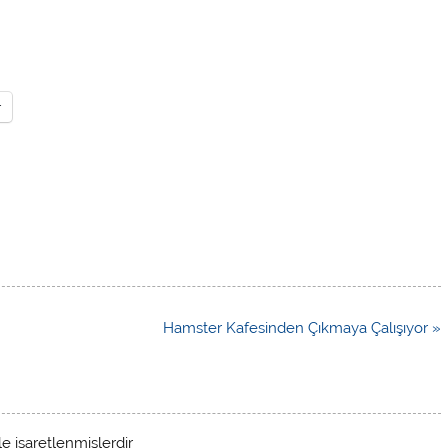
r
Hamster Kafesinden Çıkmaya Çalışıyor »
le işaretlenmişlerdir