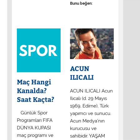
Bunu beğen:
ACUN
ILICALI
Maç Hangi
Kanalda?
ACUN ILICALI Acun
Saat Kaçta?
Ilıcalı (d. 29 Mayıs
1969, Edirne), Türk
​ Günlük Spor
yapımcı ve sunucu.
Programları FIFA
Acun Medya’nın
DÜNYA KUPASI
kurucusu ve
maç programı ve
sahibidir. YAŞAM