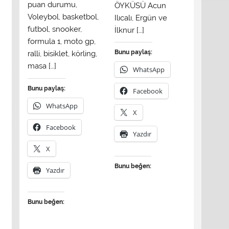
puan durumu,
ÖYKÜSÜ Acun
Voleybol, basketbol,
Ilıcalı, Ergün ve
futbol, snooker,
İlknur […]
formula 1, moto gp,
Bunu paylaş:
ralli, bisiklet, körling,
masa […]
WhatsApp
Bunu paylaş:
Facebook
WhatsApp
X
Facebook
Yazdır
X
Bunu beğen:
Yazdır
Bunu beğen: