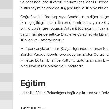
ve batısında Rize ili vardır. Merkez ilçesi dahil 8 il
nüfus sayımına göre de 165.580 kişiyle Türkiye’nin en ka
Coğrafi ve kültürel yapısıyla Anadolu’nun diğer bölgele
İklim çeşitliliği fazladır. İlin en önemli akarsuyu, 195
bir il olup simgesi boğadır. Artvin il topraklarının yak
vardır. Tarihte genellikle
Livane
ve
Çoruh
adıyla bilini
Türkleri ve Lazlaroluşturur.
Millî parklarıyla ünlüdür. Şavşat ilçesinde bulunan Ka
Borçka-Karagöl görülmeye değerdir. Efeler-Gorgit Tab
Milletler Eğitim, Bilim ve Kültür Örgütü tarafından biy
bir dünya mirası olarak görülmektedir.
Eğitim
İlde Milli Eğitim Bakanlığına bağlı 241 kurum ve 1 ünive