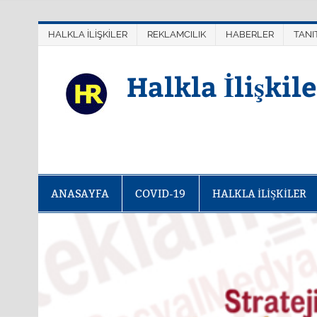
Skip
Yazı
to
gezinmesi
content
HALKLA İLİŞKİLER
REKLAMCILIK
HABERLER
TANI
Halkla İlişkil
ANASAYFA
COVID-19
HALKLA İLİŞKİLER