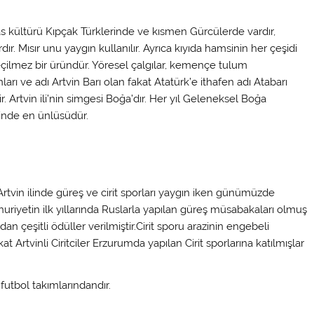
as kültürü Kıpçak Türklerinde ve kısmen Gürcülerde vardır,
r. Mısır unu yaygın kullanılır. Ayrıca kıyıda hamsinin her çeşidi
zeçilmez bir üründür. Yöresel çalgılar, kemençe tulum
arı ve adı Artvin Barı olan fakat Atatürk’e ithafen adı Atabarı
r. Artvin ili’nin simgesi Boğa’dır. Her yıl Geleneksel Boğa
içinde en ünlüsüdür.
vin ilinde güreş ve cirit sporları yaygın iken günümüzde
huriyetin ilk yıllarında Ruslarla yapılan güreş müsabakaları olmuş
 çeşitli ödüller verilmiştir.Cirit sporu arazinin engebeli
t Artvinli Ciritciler Erzurumda yapılan Cirit sporlarına katılmışlar
futbol takımlarındandır.