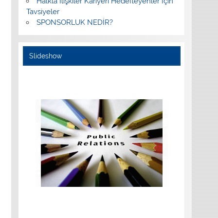
Halkla İlişkiler Kariyeri Hedefleyenler İçin
Tavsiyeler
SPONSORLUK NEDİR?
Slideshow