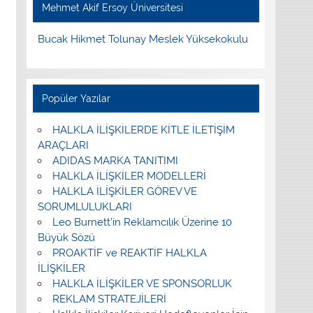
Mehmet Akif Ersoy Üniversitesi
Bucak Hikmet Tolunay Meslek Yüksekokulu
Popüler Yazılar
HALKLA İLİŞKİLERDE KİTLE İLETİŞİM
ARAÇLARI
ADIDAS MARKA TANITIMI
HALKLA İLİŞKİLER MODELLERİ
HALKLA İLİŞKİLER GÖREV VE
SORUMLULUKLARI
Leo Burnett’in Reklamcılık Üzerine 10
Büyük Sözü
PROAKTİF ve REAKTİF HALKLA
İLİŞKİLER
HALKLA İLİŞKİLER VE SPONSORLUK
REKLAM STRATEJİLERİ