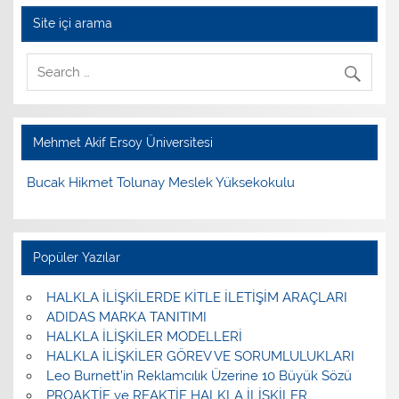
Site içi arama
Mehmet Akif Ersoy Üniversitesi
Bucak Hikmet Tolunay Meslek Yüksekokulu
Popüler Yazılar
HALKLA İLİŞKİLERDE KİTLE İLETİŞİM ARAÇLARI
ADIDAS MARKA TANITIMI
HALKLA İLİŞKİLER MODELLERİ
HALKLA İLİŞKİLER GÖREV VE SORUMLULUKLARI
Leo Burnett’in Reklamcılık Üzerine 10 Büyük Sözü
PROAKTİF ve REAKTİF HALKLA İLİŞKİLER