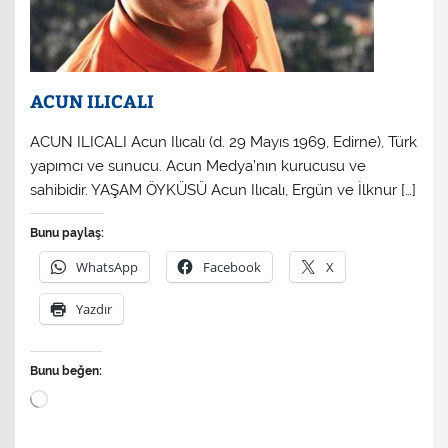
ACUN ILICALI
ACUN ILICALI Acun Ilıcalı (d. 29 Mayıs 1969, Edirne), Türk
yapımcı ve sunucu. Acun Medya’nın kurucusu ve
sahibidir. YAŞAM ÖYKÜSÜ Acun Ilıcalı, Ergün ve İlknur […]
Bunu paylaş:
WhatsApp
Facebook
X
Yazdır
Bunu beğen:
Yükleniyor...