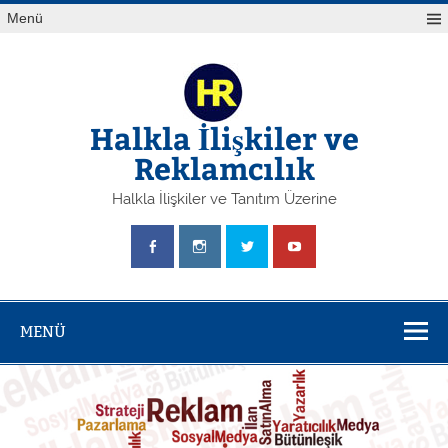
Skip
Yazı
Menü
to
gezinmesi
content
Halkla İlişkiler ve
Reklamcılık
Halkla İlişkiler ve Tanıtım Üzerine
MENÜ