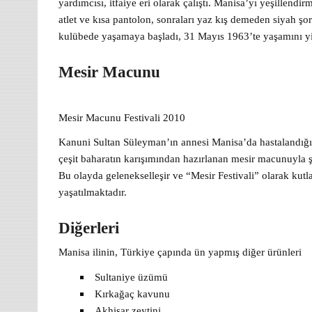
yardımcısı, itfaiye eri olarak çalıştı. Manisa’yı yeşillend
atlet ve kısa pantolon, sonraları yaz kış demeden siyah şor
kulübede yaşamaya başladı, 31 Mayıs 1963’te yaşamını yit
Mesir Macunu
Mesir Macunu Festivali 2010
Kanuni Sultan Süleyman’ın annesi Manisa’da hastalandığın
çeşit baharatın karışımından hazırlanan mesir macunuyla şi
Bu olayda gelenekselleşir ve
“Mesir Festivali”
olarak kutl
yaşatılmaktadır.
Diğerleri
Manisa ilinin, Türkiye çapında ün yapmış diğer ürünleri
Sultaniye üzümü
Kırkağaç kavunu
Akhisar zeytini