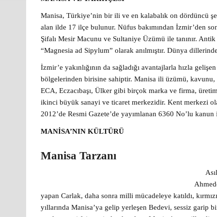
Manisa
, Türkiye’nin bir ili ve en kalabalık on dördüncü şe
alan ilde 17 ilçe bulunur. Nüfus bakımından İzmir’den sonr
Şifalı Mesir Macunu ve Sultaniye Üzümü ile tanınır. An
“Magnesia ad Sipylum” olarak anılmıştır. Dünya dillerind
İzmir’e yakınlığının da sağladığı avantajlarla hızla geliş
bölgelerinden birisine sahiptir. Manisa ili üzümü, kavunu,
ECA, Eczacıbaşı, Ülker gibi birçok marka ve firma, üretim
ikinci büyük sanayi ve ticaret merkezidir. Kent merkezi ol
2012’de Resmi Gazete’de yayımlanan 6360 No’lu kanun i
MANİSA’NIN KÜLTÜRÜ
Manisa Tarzanı
A
sı
Ahmeddi
yapan Carlak, daha sonra milli mücadeleye katıldı, kırmızı 
yıllarında Manisa’ya gelip yerleşen Bedevi, sessiz garip b