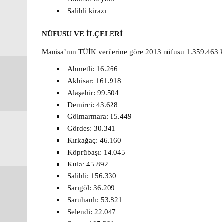
Salihli kirazı
NÜFUSU VE İLÇELERİ
Manisa’nın TÜİK verilerine göre 2013 nüfusu 1.359.463 kiş
Ahmetli: 16.266
Akhisar: 161.918
Alaşehir: 99.504
Demirci: 43.628
Gölmarmara: 15.449
Gördes: 30.341
Kırkağaç: 46.160
Köprübaşı: 14.045
Kula: 45.892
Salihli: 156.330
Sarıgöl: 36.209
Saruhanlı: 53.821
Selendi: 22.047