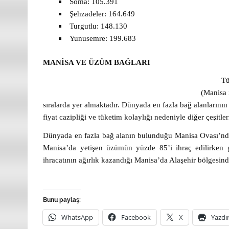
Soma: 105.391
Şehzadeler: 164.649
Turgutlu: 148.130
Yunusemre: 199.683
MANİSA VE ÜZÜM BAĞLARI
Türkiye
(Manisa 
sıralarda yer almaktadır. Dünyada en fazla bağ alanların
fiyat cazipliği ve tüketim kolaylığı nedeniyle diğer çeşitler
Dünyada en fazla bağ alanın bulunduğu Manisa Ovası’nda 
Manisa’da yetişen üzümün yüzde 85’i ihraç edilirken ge
ihracatının ağırlık kazandığı Manisa’da Alaşehir bölgesind
Bunu paylaş:
WhatsApp
Facebook
X
Yazdı