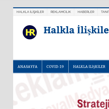
Skip
Yazı
to
gezinmesi
content
HALKLA İLİŞKİLER
REKLAMCILIK
HABERLER
TANI
Halkla İlişkil
ANASAYFA
COVID-19
HALKLA İLİŞKİLER