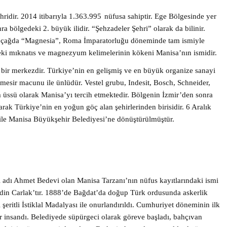
hridir. 2014 itibarıyla 1.363.995
nüfusa sahiptir. Ege Bölgesinde yer
a bölgedeki 2. büyük ilidir. “Şehzadeler Şehri” olarak da bilinir.
tik çağda “Magnesia”, Roma İmparatorluğu döneminde tam ismiyle
eki mıknatıs ve magnezyum kelimelerinin kökeni Manisa’nın ismidir.
en bir merkezdir. Türkiye’nin en gelişmiş ve en büyük organize sanayi
 mesir macunu ile ünlüdür. Vestel grubu, Indesit, Bosch, Schneider,
 üssü olarak Manisa’yı tercih etmektedir. Bölgenin İzmir’den sonra
arak Türkiye’nin en yoğun göç alan şehirlerinden birisidir. 6 Aralık
le Manisa Büyükşehir Belediyesi’ne dönüştürülmüştür.
l adı Ahmet Bedevi olan Manisa Tarzanı’nın nüfus kayıtlarındaki ismi
n Carlak’tır. 1888’de Bağdat’da doğup Türk ordusunda askerlik
şeritli İstiklal Madalyası ile onurlandırıldı. Cumhuriyet döneminin ilk
ir insandı. Belediyede süpürgeci olarak göreve başladı, bahçıvan