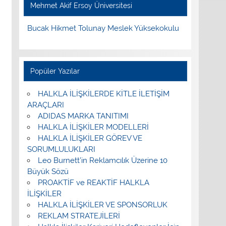
Mehmet Akif Ersoy Üniversitesi
Bucak Hikmet Tolunay Meslek Yüksekokulu
Popüler Yazılar
HALKLA İLİŞKİLERDE KİTLE İLETİŞİM
ARAÇLARI
ADIDAS MARKA TANITIMI
HALKLA İLİŞKİLER MODELLERİ
HALKLA İLİŞKİLER GÖREV VE
SORUMLULUKLARI
Leo Burnett’in Reklamcılık Üzerine 10
Büyük Sözü
PROAKTİF ve REAKTİF HALKLA
İLİŞKİLER
HALKLA İLİŞKİLER VE SPONSORLUK
REKLAM STRATEJİLERİ