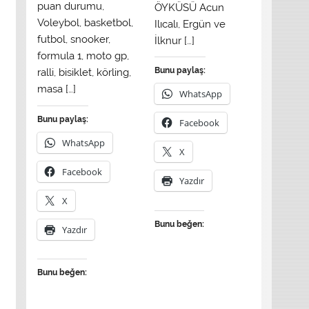
puan durumu,
ÖYKÜSÜ Acun
Voleybol, basketbol,
Ilıcalı, Ergün ve
futbol, snooker,
İlknur […]
formula 1, moto gp,
Bunu paylaş:
ralli, bisiklet, körling,
masa […]
WhatsApp
Bunu paylaş:
Facebook
WhatsApp
X
Facebook
Yazdır
X
Bunu beğen:
Yazdır
Bunu beğen: