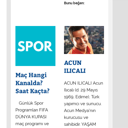
Bunu beğen:
ACUN
ILICALI
Maç Hangi
Kanalda?
ACUN ILICALI Acun
Saat Kaçta?
Ilıcalı (d. 29 Mayıs
1969, Edirne), Türk
​ Günlük Spor
yapımcı ve sunucu.
Programları FIFA
Acun Medya’nın
DÜNYA KUPASI
kurucusu ve
maç programı ve
sahibidir. YAŞAM