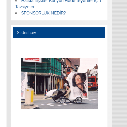
Halkla İlişkiler Kariyeri Hedefleyenler İçin
Tavsiyeler
SPONSORLUK NEDİR?
Slideshow