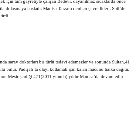
irmek için tüm gayretiyle çalışan Bedevi, dayanılmaz sıcaklarda önce
tla dolaşmaya başladı. Manisa Tarzanı denilen çevre lideri, Spil’de
irdi.
da saray doktorları bir türlü tedavi edemezler ve sonunda Sultan,41
fa bulur. Padişah’ta olayı kutlamak için kalan macunu halka dağıtır.
anır. Mesir şenliği 471(2011 yılında) yıldır Manisa’da devam edip