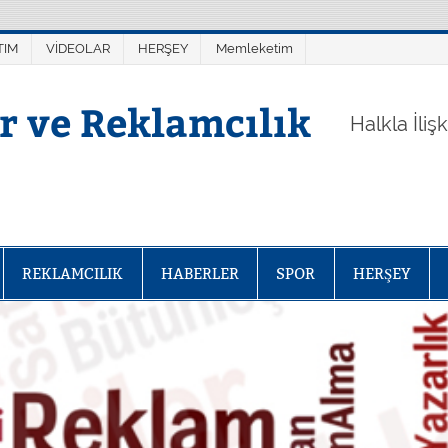
TIM
VİDEOLAR
HERŞEY
Memleketim
er ve Reklamcılık
Halkla İliş
REKLAMCILIK
HABERLER
SPOR
HERŞEY