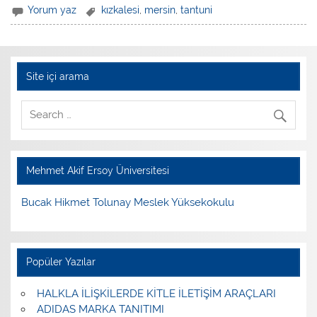
Yorum yaz
kızkalesi
,
mersin
,
tantuni
Site içi arama
Mehmet Akif Ersoy Üniversitesi
Bucak Hikmet Tolunay Meslek Yüksekokulu
Popüler Yazılar
HALKLA İLİŞKİLERDE KİTLE İLETİŞİM ARAÇLARI
ADIDAS MARKA TANITIMI