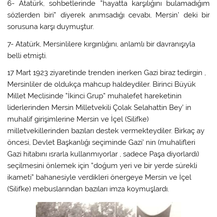
6- Atatürk, sohbetlerinde ”hayatta karşılığını bulamadığım
sözlerden biri” diyerek anımsadığı cevabı, Mersin’ deki bir
sorusuna karşı duymuştur.
7- Atatürk, Mersinlilere kırgınlığını, anlamlı bir davranışıyla
belli etmişti.
17 Mart 1923 ziyaretinde trenden inerken Gazi biraz tedirgin ,
Mersinliler de oldukça mahcup haldeydiler. Birinci Büyük
Millet Meclisinde ”İkinci Grup” muhalefet hareketinin
liderlerinden Mersin Milletvekili Çolak Selahattin Bey’ in
muhalif girişimlerine Mersin ve İçel (Silifke)
milletvekillerinden bazıları destek vermekteydiler. Birkaç ay
öncesi, Devlet Başkanlığı seçiminde Gazi’ nin (muhalifleri
Gazi hitabını ısrarla kullanmıyorlar , sadece Paşa diyorlardı)
seçilmesini önlemek için ”doğum yeri ve bir yerde sürekli
ikameti” bahanesiyle verdikleri önergeye Mersin ve İçel
(Silifke) mebuslarından bazıları imza koymuşlardı.