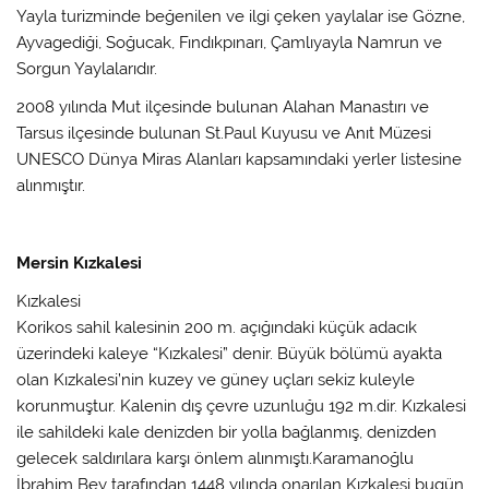
Yayla turizminde beğenilen ve ilgi çeken yaylalar ise Gözne,
Ayvagediği, Soğucak, Fındıkpınarı, Çamlıyayla Namrun ve
Sorgun Yaylalarıdır.
2008 yılında Mut ilçesinde bulunan Alahan Manastırı ve
Tarsus ilçesinde bulunan St.Paul Kuyusu ve Anıt Müzesi
UNESCO Dünya Miras Alanları kapsamındaki yerler listesine
alınmıştır.
Mersin Kızkalesi
Kızkalesi
Korikos sahil kalesinin 200 m. açığındaki küçük adacık
üzerindeki kaleye “Kızkalesi” denir. Büyük bölümü ayakta
olan Kızkalesi’nin kuzey ve güney uçları sekiz kuleyle
korunmuştur. Kalenin dış çevre uzunluğu 192 m.dir. Kızkalesi
ile sahildeki kale denizden bir yolla bağlanmış, denizden
gelecek saldırılara karşı önlem alınmıştı.Karamanoğlu
İbrahim Bey tarafından 1448 yılında onarılan Kızkalesi bugün