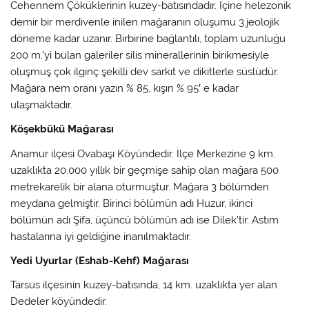
Cehennem Çöküklerinin kuzey-batısındadır. İçine helezonik
demir bir merdivenle inilen mağaranın oluşumu 3.jeolojik
döneme kadar uzanır. Birbirine bağlantılı, toplam uzunluğu
200 m.’yi bulan galeriler silis minerallerinin birikmesiyle
oluşmuş çok ilginç şekilli dev sarkıt ve dikitlerle süslüdür.
Mağara nem oranı yazın % 85, kışın % 95′ e kadar
ulaşmaktadır.
Köşekbükü Mağarası
Anamur ilçesi Ovabaşı Köyündedir. İlçe Merkezine 9 km.
uzaklıkta 20.000 yıllık bir geçmişe sahip olan mağara 500
metrekarelik bir alana oturmuştur. Mağara 3 bölümden
meydana gelmiştir. Birinci bölümün adı Huzur, ikinci
bölümün adı Şifa, üçüncü bölümün adı ise Dilek’tir. Astım
hastalarına iyi geldiğine inanılmaktadır.
Yedi Uyurlar (Eshab-Kehf) Mağarası
Tarsus ilçesinin kuzey-batısında, 14 km. uzaklıkta yer alan
Dedeler köyündedir.