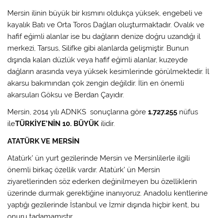
Mersin ilinin büyük bir kısmını oldukça yüksek, engebeli ve
kayalık Batı ve Orta Toros Dağları oluşturmaktadır. Ovalık ve
hafif eğimli alanlar ise bu dağların denize doğru uzandığı il
merkezi, Tarsus, Silifke gibi alanlarda gelişmiştir. Bunun
dışında kalan düzlük veya hafif eğimli alanlar, kuzeyde
dağların arasında veya yüksek kesimlerinde görülmektedir. İl
akarsu bakımından çok zengin değildir. İlin en önemli
akarsuları Göksu ve Berdan Çayıdır.
Mersin, 2014 yılı ADNKS sonuçlarına göre
1.727.255
nüfus
ile
TÜRKİYE’NİN 10. BÜYÜK
ilidir.
ATATÜRK VE MERSİN
Atatürk’ ün yurt gezilerinde Mersin ve Mersinlilerle ilgili
önemli birkaç özellik vardır. Atatürk’ ün Mersin
ziyaretlerinden söz ederken değinilmeyen bu özelliklerin
üzerinde durmak gerektiğine inanıyoruz. Anadolu kentlerine
yaptığı gezilerinde İstanbul ve İzmir dışında hiçbir kent, bu
onuru tadamamıştır.