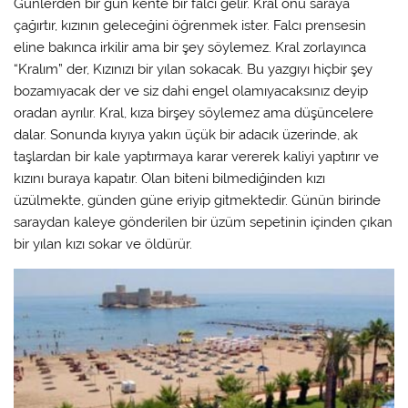
Günlerden bir gün kente bir falcı gelir. Kral onu saraya
çağırtır, kızının geleceğini öğrenmek ister. Falcı prensesin
eline bakınca irkilir ama bir şey söylemez. Kral zorlayınca
“Kralım” der, Kızınızı bir yılan sokacak. Bu yazgıyı hiçbir şey
bozamıyacak der ve siz dahi engel olamıyacaksınız deyip
oradan ayrılır. Kral, kıza birşey söylemez ama düşüncelere
dalar. Sonunda kıyıya yakın üçük bir adacık üzerinde, ak
taşlardan bir kale yaptırmaya karar vererek kaliyi yaptırır ve
kızını buraya kapatır. Olan biteni bilmediğinden kızı
üzülmekte, günden güne eriyip gitmektedir. Günün birinde
saraydan kaleye gönderilen bir üzüm sepetinin içinden çıkan
bir yılan kızı sokar ve öldürür.