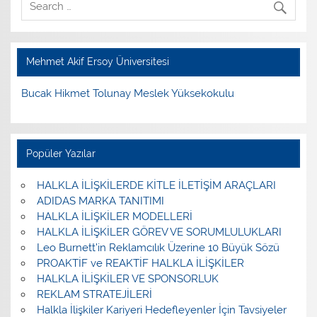
Mehmet Akif Ersoy Üniversitesi
Bucak Hikmet Tolunay Meslek Yüksekokulu
Popüler Yazılar
HALKLA İLİŞKİLERDE KİTLE İLETİŞİM ARAÇLARI
ADIDAS MARKA TANITIMI
HALKLA İLİŞKİLER MODELLERİ
HALKLA İLİŞKİLER GÖREV VE SORUMLULUKLARI
Leo Burnett’in Reklamcılık Üzerine 10 Büyük Sözü
PROAKTİF ve REAKTİF HALKLA İLİŞKİLER
HALKLA İLİŞKİLER VE SPONSORLUK
REKLAM STRATEJİLERİ
Halkla İlişkiler Kariyeri Hedefleyenler İçin Tavsiyeler