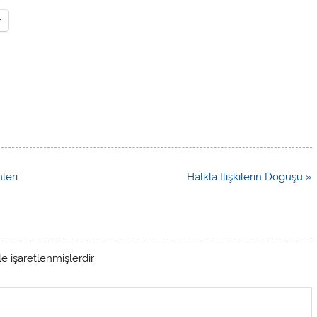
r
leri
Halkla İlişkilerin Doğuşu »
le işaretlenmişlerdir