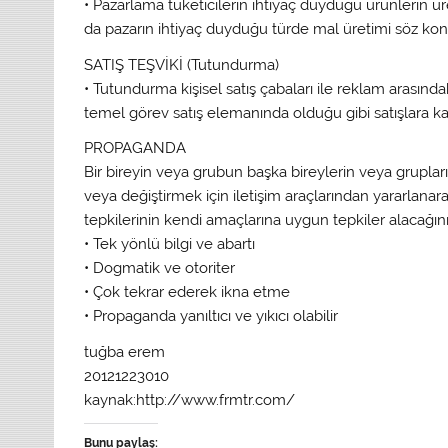
• Pazarlama tüketicilerin ihtiyaç duyduğu ürünlerin ür
da pazarın ihtiyaç duyduğu türde mal üretimi söz kon
SATIŞ TEŞVİKİ (Tutundurma)
• Tutundurma kişisel satış çabaları ile reklam arasındaki 
temel görev satış elemanında olduğu gibi satışlara k
PROPAGANDA
Bir bireyin veya grubun başka bireylerin veya gruplar
veya değiştirmek için iletişim araçlarından yararlanar
tepkilerinin kendi amaçlarına uygun tepkiler alacağını u
• Tek yönlü bilgi ve abartı
• Dogmatik ve otoriter
• Çok tekrar ederek ikna etme
• Propaganda yanıltıcı ve yıkıcı olabilir
tuğba erem
20121223010
kaynak:http://www.frmtr.com/
Bunu paylaş: