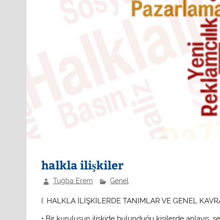
halkla ilişkiler
Tuğba Erem
Genel
I. HALKLA İLİŞKİLERDE TANIMLAR VE GENEL KAV
• Bir kuruluşun ilişkide bulunduğu kişilerde anlayış, 