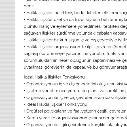
denir
• Halkla ilişkiler, belirtilmiş hedef kitleleri etkilemek 
• Halkla ilişkiler özel ya da tüzel kişilerin belirlenmiş
olumlu inanç ve eylemlere yöneltilmesi, tepkileri de
sağlayan ilişkiler sürdürme yolundaki çabaları kapsayan
• Halkla ilişkiler bir kuruluşun iç ve dış çevresiyle iyi i
• Halkla ilişkiler, organizasyon ile ilgili çevreleri (hedef
sağlayıp sürdürmeye yardımcı bir yönetim fonksiyon
sorumluluklarının neler olduğunun saptanması ve 
uyarılması görevlerini de kapsar. Ve bu görevler araştır
İdeal Halkla İlişkiler Fonksiyonu
• Organizasyonun iç ve dış çevrelerini oluşturan kişi v
• İşletme yönetimince yürütülen planlı ve sürekli bir
• Organizasyon ile iç ve dış çevreleri arasındaki ilişkilerl
• İdeal Halkla İlişkiler Fonksiyonu
• Örgütsel politikaların ve faaliyetlerin çeşitli çevreler
• Kamu yararı ile organizasyonun çıkarını dengelemek ü
• Organizasyon ile ilgili çevrelerine karşılıklı olarak