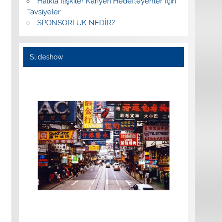
Halkla İlişkiler Kariyeri Hedefleyenler İçin
Tavsiyeler
SPONSORLUK NEDİR?
Slideshow