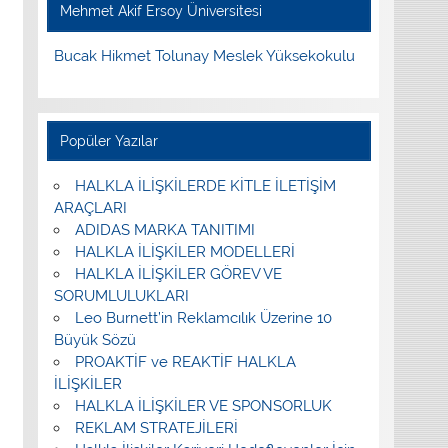
Mehmet Akif Ersoy Üniversitesi
Bucak Hikmet Tolunay Meslek Yüksekokulu
Popüler Yazılar
HALKLA İLİŞKİLERDE KİTLE İLETİŞİM
ARAÇLARI
ADIDAS MARKA TANITIMI
HALKLA İLİŞKİLER MODELLERİ
HALKLA İLİŞKİLER GÖREV VE
SORUMLULUKLARI
Leo Burnett’in Reklamcılık Üzerine 10
Büyük Sözü
PROAKTİF ve REAKTİF HALKLA
İLİŞKİLER
HALKLA İLİŞKİLER VE SPONSORLUK
REKLAM STRATEJİLERİ