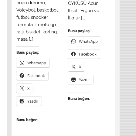
puan durumu,
ÖYKÜSÜ Acun
Voleybol, basketbol,
Ilıcalı, Ergün ve
futbol, snooker,
İlknur […]
formula 1, moto gp,
Bunu paylaş:
ralli, bisiklet, körling,
masa […]
WhatsApp
Bunu paylaş:
Facebook
WhatsApp
X
Facebook
Yazdır
X
Bunu beğen:
Yazdır
Bunu beğen: