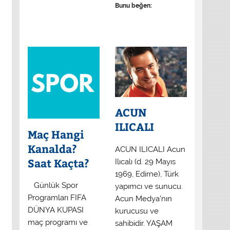
Bunu beğen:
ACUN
ILICALI
Maç Hangi
Kanalda?
ACUN ILICALI Acun
Saat Kaçta?
Ilıcalı (d. 29 Mayıs
1969, Edirne), Türk
​ Günlük Spor
yapımcı ve sunucu.
Programları FIFA
Acun Medya’nın
DÜNYA KUPASI
kurucusu ve
maç programı ve
sahibidir. YAŞAM