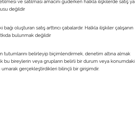
etilmesi ve satılması amacını güderken halkla ilişkilerde satış ya
usu değildir
bağı oluşturan satış arttırıcı çabalardır. Halkla ilişkiler çalışanın
atkıda bulunmak değildir
ın tutumlarını belirleyip biçimlendirmek, denetim altına almak
ak bu bireylerin veya grupların belirli bir durum veya konumdaki
marak gerçekleştirdikleri bilinçli bir girişimdir.