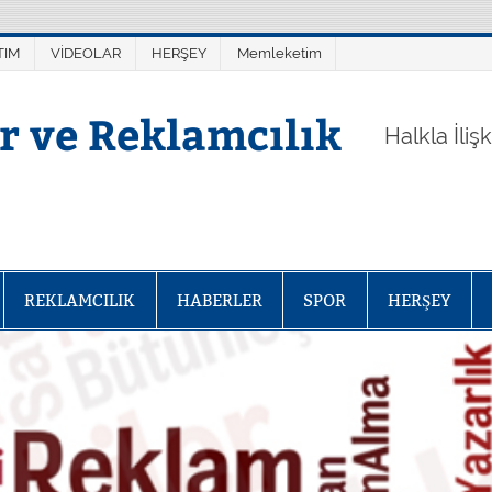
TIM
VİDEOLAR
HERŞEY
Memleketim
er ve Reklamcılık
Halkla İliş
REKLAMCILIK
HABERLER
SPOR
HERŞEY