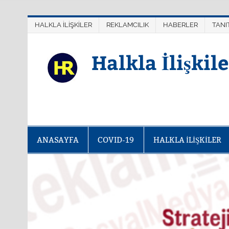
Skip
Yazı
to
gezinmesi
content
HALKLA İLİŞKİLER
REKLAMCILIK
HABERLER
TANI
Halkla İlişkil
ANASAYFA
COVID-19
HALKLA İLİŞKİLER