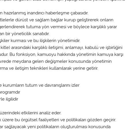
için hazırlanmış inandırıcı haberleşme çabasıdır.
 kitlelerle dürüst ve sağlam bağlar kurup geliştirerek onların
ğerlendirerek tutuma yön vermesi ve böylece karşılıklı yarar
 bir yöneticilik sanatıdır.
lişkiler kurması ve bu ilişkilerin yönetimidir.
 kitle) arasındaki karşılıklı iletişimi, anlamayı, kabulü ve işbirliğini
udur. Bu fonksiyon, kamuoyu hakkında yönetimin kamuya karşı
çevrede meydana gelen değişmeler konusunda yönetimin
ma ve iletişim teknikleri kullanılarak yerine getirir.
e kurumların tutum ve davranışlarını izler
 programdır
e ilgilidir
 üzerindeki etkilerini analiz eder.
zere bu örgütsel faaliyetleri ve politikaları gözden geçirir.
 yarar sağlayacak yeni politikaların oluşturulması konusunda