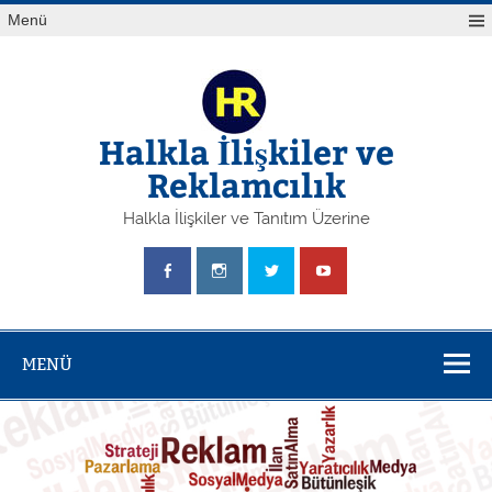
Skip
Yazı
Menü
to
gezinmesi
content
Halkla İlişkiler ve
Reklamcılık
Halkla İlişkiler ve Tanıtım Üzerine
MENÜ